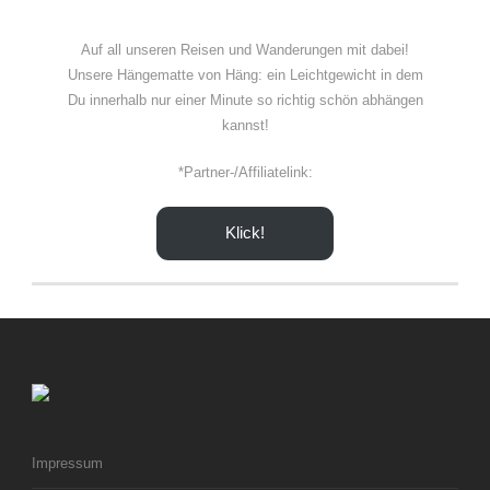
Auf all unseren Reisen und Wanderungen mit dabei!
Unsere Hängematte von Häng: ein Leichtgewicht in dem
Du innerhalb nur einer Minute so richtig schön abhängen
kannst!
*Partner-/Affiliatelink:
Klick!
Impressum