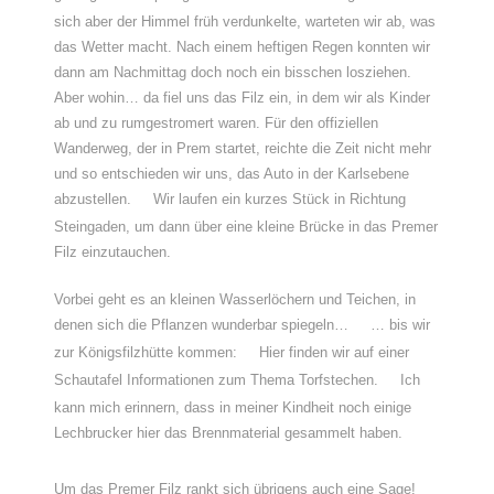
sich aber der Himmel früh verdunkelte, warteten wir ab, was
das Wetter macht. Nach einem heftigen Regen konnten wir
dann am Nachmittag doch noch ein bisschen losziehen.
Aber wohin… da fiel uns das Filz ein, in dem wir als Kinder
ab und zu rumgestromert waren. Für den offiziellen
Wanderweg, der in Prem startet, reichte die Zeit nicht mehr
und so entschieden wir uns, das Auto in der Karlsebene
abzustellen.
Wir laufen ein kurzes Stück in Richtung
Steingaden, um dann über eine kleine Brücke in das Premer
Filz einzutauchen.
Vorbei geht es an kleinen Wasserlöchern und Teichen, in
denen sich die Pflanzen wunderbar spiegeln…
… bis wir
zur Königsfilzhütte kommen:
Hier finden wir auf einer
Schautafel Informationen zum Thema Torfstechen.
Ich
kann mich erinnern, dass in meiner Kindheit noch einige
Lechbrucker hier das Brennmaterial gesammelt haben.
Um das Premer Filz rankt sich übrigens auch eine Sage!