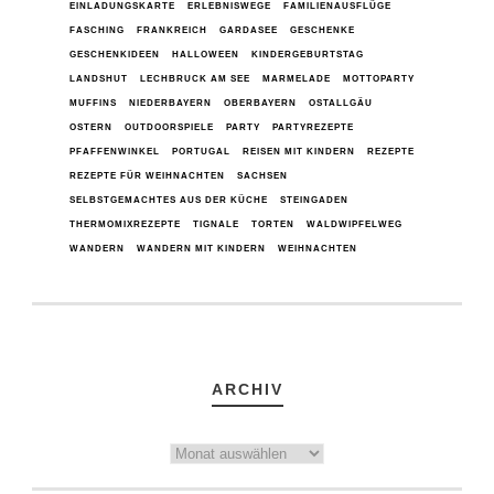
EINLADUNGSKARTE
ERLEBNISWEGE
FAMILIENAUSFLÜGE
FASCHING
FRANKREICH
GARDASEE
GESCHENKE
GESCHENKIDEEN
HALLOWEEN
KINDERGEBURTSTAG
LANDSHUT
LECHBRUCK AM SEE
MARMELADE
MOTTOPARTY
MUFFINS
NIEDERBAYERN
OBERBAYERN
OSTALLGÄU
OSTERN
OUTDOORSPIELE
PARTY
PARTYREZEPTE
PFAFFENWINKEL
PORTUGAL
REISEN MIT KINDERN
REZEPTE
REZEPTE FÜR WEIHNACHTEN
SACHSEN
SELBSTGEMACHTES AUS DER KÜCHE
STEINGADEN
THERMOMIXREZEPTE
TIGNALE
TORTEN
WALDWIPFELWEG
WANDERN
WANDERN MIT KINDERN
WEIHNACHTEN
ARCHIV
Archiv