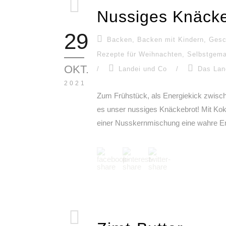
Nussiges Knäcke
29
Backen
,
Backen mit Kindern
,
Gesc
Rezepte für Weihnachten
,
Selbstgema
OKT.
/
Landei und Co
/
Das Lan
2021
Zum Frühstück, als Energiekick zwisch
es unser nussiges Knäckebrot! Mit Kok
einer Nusskernmischung eine wahre E