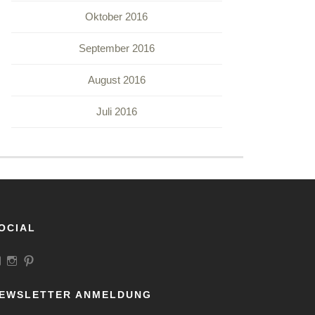
Oktober 2016
September 2016
August 2016
Juli 2016
OCIAL
Profil
Profil
Profil
von
von
von
LandeiundCo
landeiundco
landeiundco
auf
auf
auf
EWSLETTER ANMELDUNG
Facebook
Instagram
Pinterest