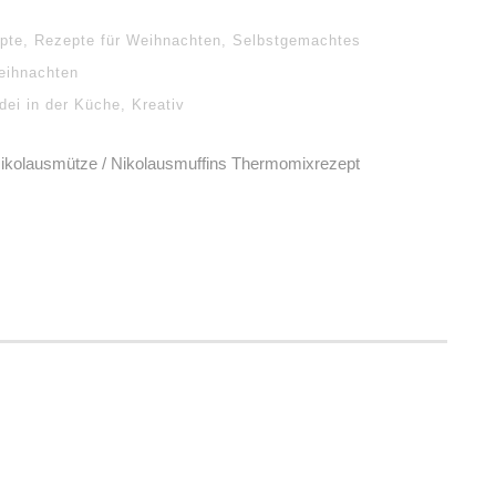
pte
,
Rezepte für Weihnachten
,
Selbstgemachtes
eihnachten
dei in der Küche
,
Kreativ
Nikolausmütze / Nikolausmuffins Thermomixrezept