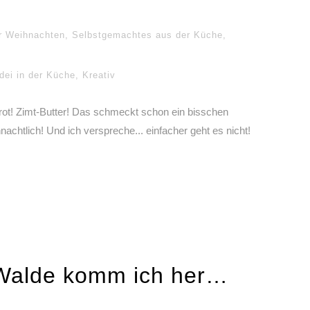
r Weihnachten
,
Selbstgemachtes aus der Küche
,
dei in der Küche
,
Kreativ
ot! Zimt-Butter! Das schmeckt schon ein bisschen
nachtlich! Und ich verspreche... einfacher geht es nicht!
Walde komm ich her…