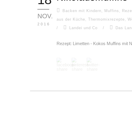
Backen mit Kindern
,
Muffins
,
Reze
NOV.
aus der Küche
,
Thermomixrezepte
,
W
2016
/
Landei und Co
/
Das Lan
Rezept: Limetten - Kokos Muffins mit 