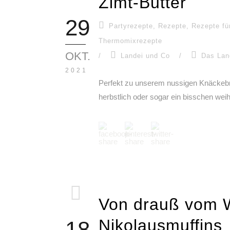
Zimt-Butter
29
Partyrezepte
,
Rezepte
,
Rezepte fü
Thermomixrezepte
OKT.
/
Landei und Co
/
Das Lan
2021
Perfekt zu unserem nussigen Knäckebr
herbstlich oder sogar ein bisschen weih
Von drauß vom 
Nikolausmuffins
18