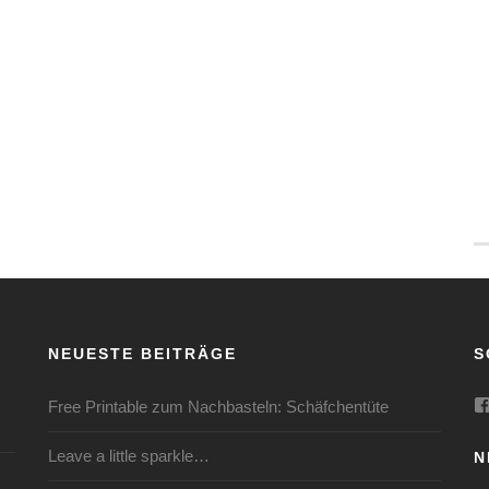
NEUESTE BEITRÄGE
S
Free Printable zum Nachbasteln: Schäfchentüte
Leave a little sparkle…
N