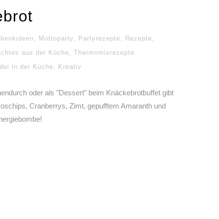
brot
henkideen
,
Mottoparty
,
Partyrezepte
,
Rezepte
,
chtes aus der Küche
,
Thermomixrezepte
dei in der Küche
,
Kreativ
endurch oder als "Dessert" beim Knäckebrotbuffet gibt
oschips, Cranberrys, Zimt, gepufftem Amaranth und
nergiebombe!