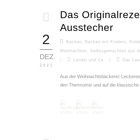
Das Originalrez
Ausstecher
2
Backen
,
Backen mit Kindern
,
Kind
Weihnachten
,
Selbstgemachtes aus d
DEZ.
/
Landei und Co
/
Das Lan
2021
Aus der Weihnachtsbäckerei: Leckeres 
den Thermomix und auf die klassische 