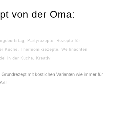
ept von der Oma:
ergeburtstag
,
Partyrezepte
,
Rezepte für
er Küche
,
Thermomixrezepte
,
Weihnachten
dei in der Küche
,
Kreativ
Grundrezept mit köstlichen Varianten wie immer für
Art!