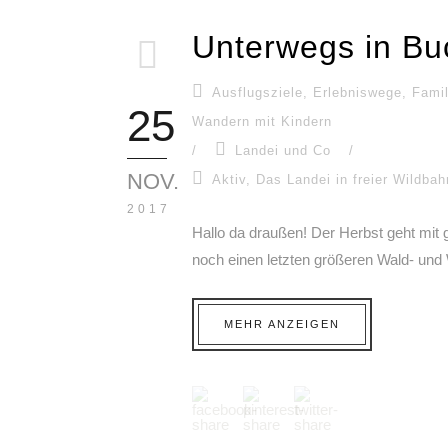
Unterwegs in Bu
Ausflugsziele
,
Erlebniswege
,
Famil
25
Wandern mit Kindern
/
Landei und Co
/
NOV.
Aktiv
,
Das Landei in freier Wildbah
2017
Hallo da draußen! Der Herbst geht mit
noch einen letzten größeren Wald- und
MEHR ANZEIGEN