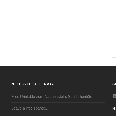
NEUESTE BEITRÄGE
S
Free Printable zum Nachbasteln: Schäfchentüte
Leave a little sparkle…
N