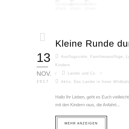
Kleine Runde dur
13
Ausflugsziele
,
Familienausflüge
,
L
Kindern
NOV.
/
Landei und Co
/
2017
Aktiv
,
Das Landei in freier Wildbah
Hallo Ihr Lieben, geht es Euch vielleic
mit den Kindern raus, die Anfahrt...
MEHR ANZEIGEN