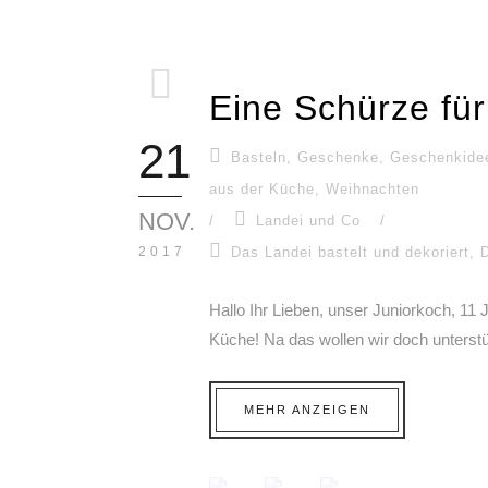
Eine Schürze fü
21
Basteln
,
Geschenke
,
Geschenkide
aus der Küche
,
Weihnachten
NOV.
/
Landei und Co
/
2017
Das Landei bastelt und dekoriert
,
Hallo Ihr Lieben, unser Juniorkoch, 11
Küche! Na das wollen wir doch unterstü
MEHR ANZEIGEN