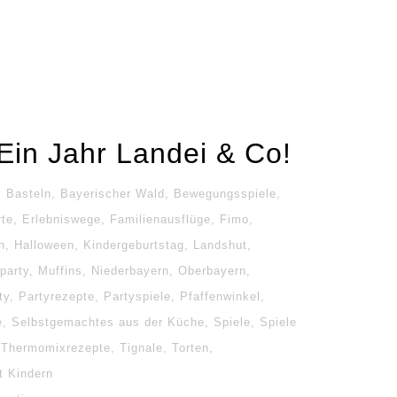
Ein Jahr Landei & Co!
,
Basteln
,
Bayerischer Wald
,
Bewegungsspiele
,
rte
,
Erlebniswege
,
Familienausflüge
,
Fimo
,
n
,
Halloween
,
Kindergeburtstag
,
Landshut
,
party
,
Muffins
,
Niederbayern
,
Oberbayern
,
ty
,
Partyrezepte
,
Partyspiele
,
Pfaffenwinkel
,
e
,
Selbstgemachtes aus der Küche
,
Spiele
,
Spiele
Thermomixrezepte
,
Tignale
,
Torten
,
t Kindern