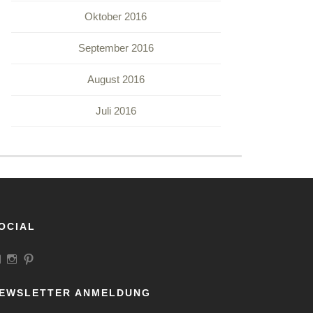
Oktober 2016
September 2016
August 2016
Juli 2016
OCIAL
Profil
Profil
Profil
von
von
von
LandeiundCo
landeiundco
landeiundco
auf
auf
auf
EWSLETTER ANMELDUNG
Facebook
Instagram
Pinterest