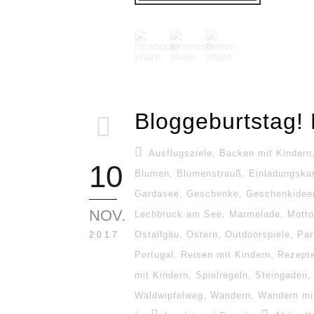
Bloggeburtstag! 
Ausflugsziele
,
Backen mit Kindern
10
Blumen
,
Blumenstrauß
,
Einladungska
Gardasee
,
Geschenke
,
Geschenkidee
NOV.
Lechbruck am See
,
Marmelade
,
Motto
Ostallgäu
,
Ostern
,
Outdoorspiele
,
Par
2017
Portugal
,
Reisen mit Kindern
,
Rezept
mit Kindern
,
Spielregeln
,
Steingaden
,
Waldwipfelweg
,
Wandern
,
Wandern mi