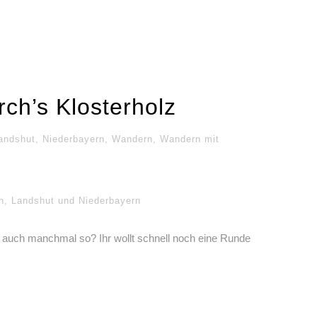
ch’s Klosterholz
andshut
,
Niederbayern
,
Wandern
,
Wandern mit
n
,
Landshut und Niederbayern
ht auch manchmal so? Ihr wollt schnell noch eine Runde