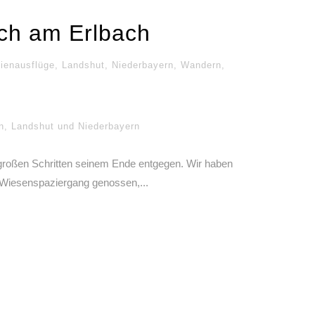
ch am Erlbach
ienausflüge
,
Landshut
,
Niederbayern
,
Wandern
,
n
,
Landshut und Niederbayern
 großen Schritten seinem Ende entgegen. Wir haben
 Wiesenspaziergang genossen,...