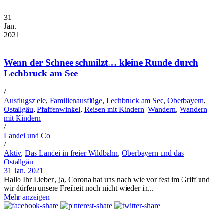
31
Jan.
2021
Wenn der Schnee schmilzt… kleine Runde durch
Lechbruck am See
/
Ausflugsziele
,
Familienausflüge
,
Lechbruck am See
,
Oberbayern
,
Ostallgäu
,
Pfaffenwinkel
,
Reisen mit Kindern
,
Wandern
,
Wandern
mit Kindern
/
Landei und Co
/
Aktiv
,
Das Landei in freier Wildbahn
,
Oberbayern und das
Ostallgäu
31 Jan. 2021
Hallo Ihr Lieben, ja, Corona hat uns nach wie vor fest im Griff und
wir dürfen unsere Freiheit noch nicht wieder in...
Mehr anzeigen