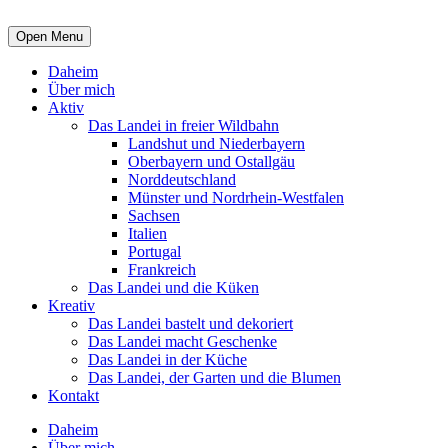
Open Menu
Daheim
Über mich
Aktiv
Das Landei in freier Wildbahn
Landshut und Niederbayern
Oberbayern und Ostallgäu
Norddeutschland
Münster und Nordrhein-Westfalen
Sachsen
Italien
Portugal
Frankreich
Das Landei und die Küken
Kreativ
Das Landei bastelt und dekoriert
Das Landei macht Geschenke
Das Landei in der Küche
Das Landei, der Garten und die Blumen
Kontakt
Daheim
Über mich