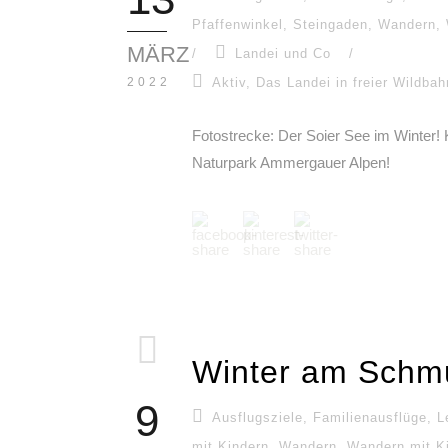
Pfaffenwinkel
,
Steingaden
,
Wandern
,
MÄRZ
/
Landei und Co
/
2022
Aktiv
,
Das Landei in freier Wildbah
Fotostrecke: Der Soier See im Winter!
Naturpark Ammergauer Alpen!
Winter am Schm
9
Ausflugsziele
,
Familienausflüge
,
L
mit Kindern
,
Wandern
,
Wandern mit K