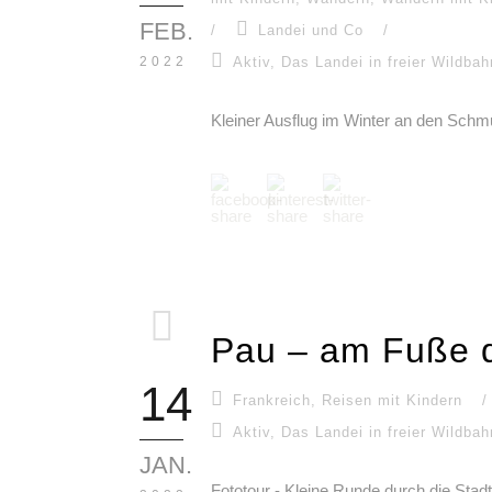
FEB.
/
Landei und Co
/
2022
Aktiv
,
Das Landei in freier Wildbah
Kleiner Ausflug im Winter an den Schmu
Pau – am Fuße 
14
Frankreich
,
Reisen mit Kindern
/
Aktiv
,
Das Landei in freier Wildbah
JAN.
Fototour - Kleine Runde durch die Sta