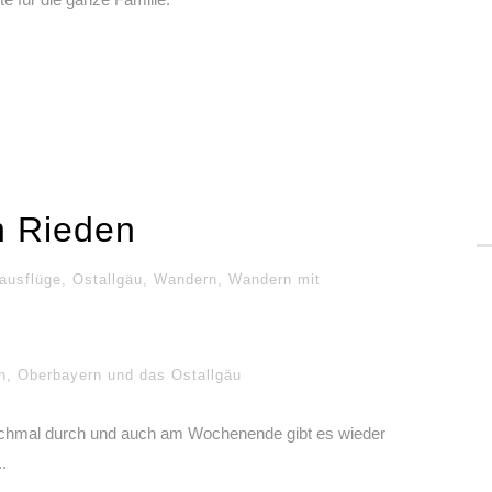
n Rieden
ausflüge
,
Ostallgäu
,
Wandern
,
Wandern mit
n
,
Oberbayern und das Ostallgäu
ochmal durch und auch am Wochenende gibt es wieder
.