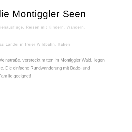
ie Montiggler Seen
ienausflüge
,
Reisen mit Kindern
,
Wandern
,
as Landei in freier Wildbahn
,
Italien
einstraße, versteckt mitten im Montiggler Wald, liegen
See. Die einfache Rundwanderung mit Bade- und
Familie geeignet!