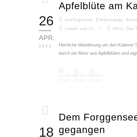
Apfelblüte am Ka
26
Ausflugsziele
,
Erlebniswege
,
Reise
Landei und Co
/
Aktiv
,
Das L
APR.
Herrliche Wanderung um den Kalterer S
2022
durch ein Meer aus Apfelblüten und eign
Dem Forggensee
gegangen
18