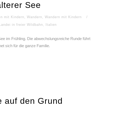
lterer See
n mit Kindern
,
Wandern
,
Wandern mit Kindern
/
andei in freier Wildbahn
,
Italien
ee im Frühling. Die abwechslungsreiche Runde führt
et sich für die ganze Familie.
 auf den Grund