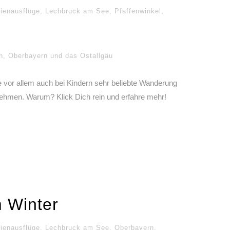
ienausflüge
,
Lechbruck am See
,
Pfaffenwinkel
,
n
,
Oberbayern und das Ostallgäu
vor allem auch bei Kindern sehr beliebte Wanderung
nehmen. Warum? Klick Dich rein und erfahre mehr!
m Winter
ienausflüge
,
Lechbruck am See
,
Oberbayern
,