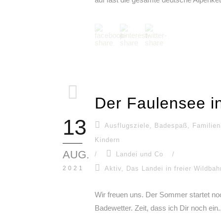
Der Faulensee i
13
Ausflugsziele
,
Badespaß
,
Familien
Kindern
AUG.
/
Landei und Co
/
2021
Aktiv
,
Das Landei in freier Wildbah
Wir freuen uns. Der Sommer startet n
Badewetter. Zeit, dass ich Dir noch ein..