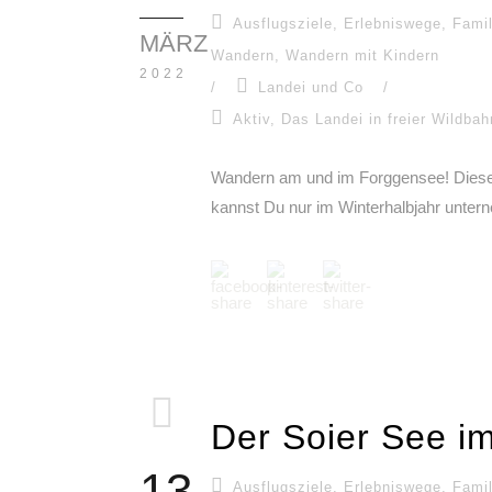
Ausflugsziele
,
Erlebniswege
,
Famil
MÄRZ
Wandern
,
Wandern mit Kindern
2022
/
Landei und Co
/
Aktiv
,
Das Landei in freier Wildbah
Wandern am und im Forggensee! Diese 
kannst Du nur im Winterhalbjahr unter
Der Soier See i
13
Ausflugsziele
,
Erlebniswege
,
Famil