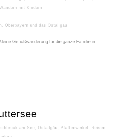
Wandern mit Kindern
n
,
Oberbayern und das Ostallgäu
 Kleine Genußwanderung für die ganze Familie im
uttersee
echbruck am See
,
Ostallgäu
,
Pfaffenwinkel
,
Reisen
indern