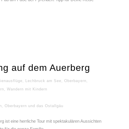
g auf dem Auerberg
ienausflüge
,
Lechbruck am See
,
Oberbayern
,
rn
,
Wandern mit Kindern
n
,
Oberbayern und das Ostallgäu
ist eine herrliche Tour mit spektakulären Aussichten
e für die ganze Familie.