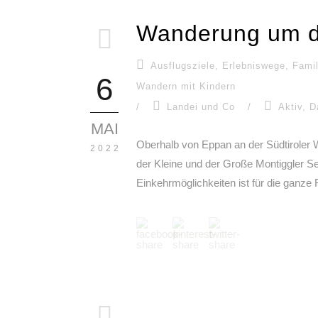
Wanderung um d
Ausflugsziele
,
Erlebniswege
,
Famil
6
Wandern mit Kindern
/
Landei und Co
/
Aktiv
,
D
MAI
Oberhalb von Eppan an der Südtiroler W
2022
der Kleine und der Große Montiggler 
Einkehrmöglichkeiten ist für die ganze 