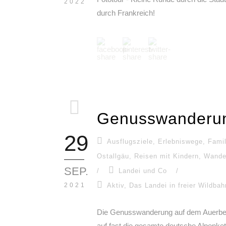
2022
durch Frankreich!
Genusswanderun
29
Ausflugsziele
,
Erlebniswege
,
Famil
Ostallgäu
,
Reisen mit Kindern
,
Wande
SEP.
/
Landei und Co
/
2021
Aktiv
,
Das Landei in freier Wildbah
Die Genusswanderung auf dem Auerberg 
auf fast die gesamte deutsche Alpenkett