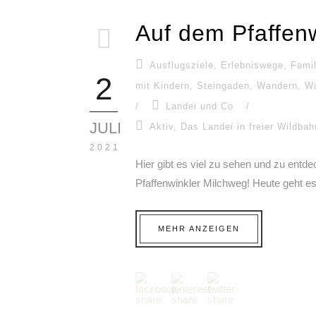
Auf dem Pfaffen
Ausflugsziele
,
Erlebniswege
,
Famil
2
mit Kindern
,
Steingaden
,
Wandern
,
Wa
/
Landei und Co
/
JULI
Aktiv
,
Das Landei in freier Wildbah
2021
Hier gibt es viel zu sehen und zu ent
Pfaffenwinkler Milchweg! Heute geht es.
MEHR ANZEIGEN