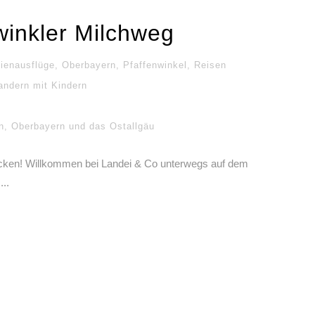
winkler Milchweg
ienausflüge
,
Oberbayern
,
Pfaffenwinkel
,
Reisen
ndern mit Kindern
n
,
Oberbayern und das Ostallgäu
decken! Willkommen bei Landei & Co unterwegs auf dem
..