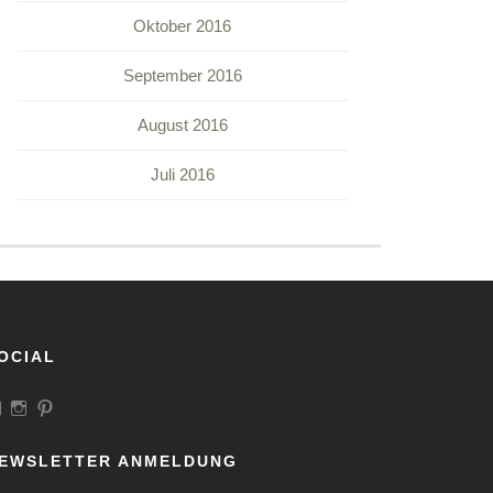
Oktober 2016
September 2016
August 2016
Juli 2016
OCIAL
Profil
Profil
Profil
von
von
von
LandeiundCo
landeiundco
landeiundco
auf
auf
auf
EWSLETTER ANMELDUNG
Facebook
Instagram
Pinterest