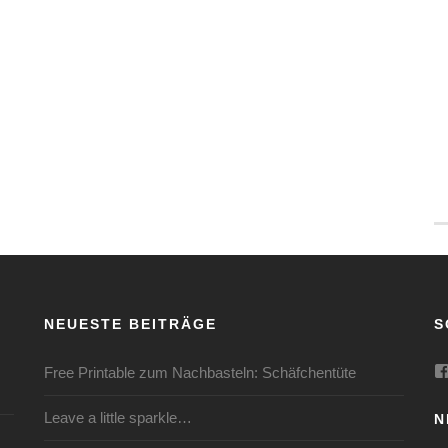
NEUESTE BEITRÄGE
S
Free Printable zum Nachbasteln: Schäfchentüte
Leave a little sparkle…
N