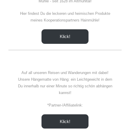
Mühle - seit 1628 im Altmühltal!
Hier findest Du die leckeren und heimischen Produkte
meines Kooperationspartners Hainmühle!
Klick!
Auf all unseren Reisen und Wanderungen mit dabei!
Unsere Hängematte von Häng: ein Leichtgewicht in dem
Du innerhalb nur einer Minute so richtig schön abhängen
kannst!
*Partner-/Affiliatelink:
Klick!