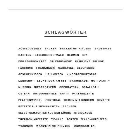
SCHLAGWÖRTER
AUSFLUGSZIELE
BACKEN
BACKEN MIT KINDERN
BADESPASS
BASTELN
BAYERISCHER WALD
BLUMEN
DIY
EINLADUNGSKARTE
ERLEBNISWEGE
FAMILIENAUSFLÜGE
FASCHING
FRANKREICH
GARDASEE
GESCHENKE
GESCHENKIDEEN
HALLOWEEN
KINDERGEBURTSTAG
LANDSHUT
LECHBRUCK AM SEE
MARMELADE
MOTTOPARTY
MUFFINS
NIEDERBAYERN
OBERBAYERN
OSTALLGÄU
OSTERN
OUTDOORSPIELE
PARTY
PARTYREZEPTE
PFAFFENWINKEL
PORTUGAL
REISEN MIT KINDERN
REZEPTE
REZEPTE FÜR WEIHNACHTEN
SACHSEN
SELBSTGEMACHTES AUS DER KÜCHE
STEINGADEN
THERMOMIXREZEPTE
TIGNALE
TORTEN
WALDWIPFELWEG
WANDERN
WANDERN MIT KINDERN
WEIHNACHTEN