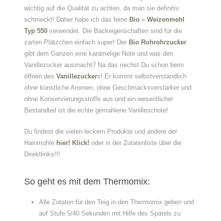
wichtig auf die Qualität zu achten, da man sie definitiv
schmeckt! Daher habe ich das feine
Bio – Weizenmehl
Typ 550
verwendet. Die Backeigenschaften sind für die
zarten Plätzchen einfach super! Der
Bio Rohrohrzucker
gibt dem Ganzen eine karamelige Note und was den
Vanillezucker ausmacht? Na das riechst Du schon beim
öffnen des
Vanillezucker
s! Er kommt selbstverständlich
ohne künstliche Aromen, ohne Geschmacksverstärker und
ohne Konservierungsstoffe aus und ein wesentlicher
Bestandteil ist die echte gemahlene Vanilleschote!
Du findest die vielen leckern Produkte und andere der
Hainmühle
hier! Klick!
oder in der Zutatenliste über die
Direktlinks!!!
So geht es mit dem Thermomix:
Alle Zutaten für den Teig in den Thermomix geben und
auf Stufe 5/40 Sekunden mit Hilfe des Spatels zu