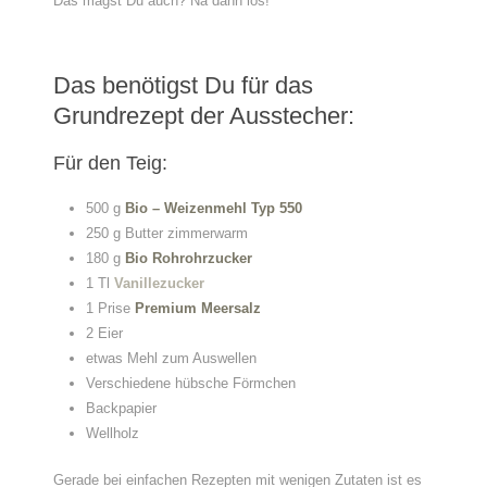
Das magst Du auch? Na dann los!
Das benötigst Du für das
Grundrezept der Ausstecher:
Für den Teig:
500 g
Bio – Weizenmehl Typ 550
250 g Butter zimmerwarm
180 g
Bio Rohrohrzucker
1 Tl
Vanillezucker
1 Prise
Premium Meersalz
2 Eier
etwas Mehl zum Auswellen
Verschiedene hübsche Förmchen
Backpapier
Wellholz
Gerade bei einfachen Rezepten mit wenigen Zutaten ist es