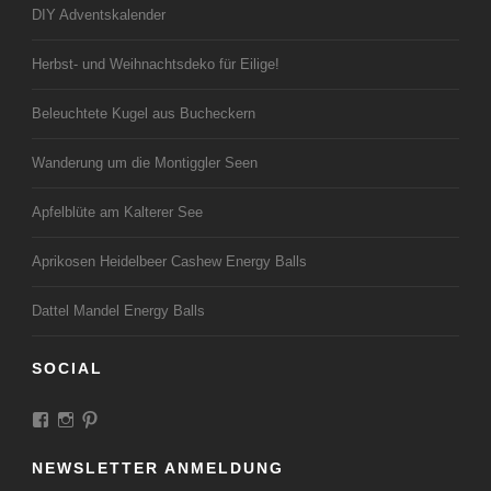
DIY Adventskalender
Herbst- und Weihnachtsdeko für Eilige!
Beleuchtete Kugel aus Bucheckern
Wanderung um die Montiggler Seen
Apfelblüte am Kalterer See
Aprikosen Heidelbeer Cashew Energy Balls
Dattel Mandel Energy Balls
SOCIAL
Profil
Profil
Profil
von
von
von
LandeiundCo
landeiundco
landeiundco
NEWSLETTER ANMELDUNG
auf
auf
auf
Facebook
Instagram
Pinterest