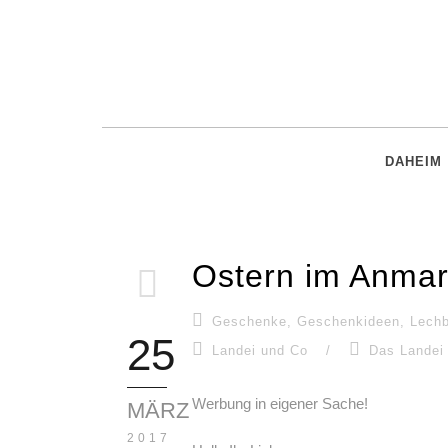
DAHEIM
Ostern im Anma
Geschenke
,
Geschenkideen
,
Lech
25
Landei und Co
/
Das Landei
Werbung in eigener Sache!
MÄRZ
2017