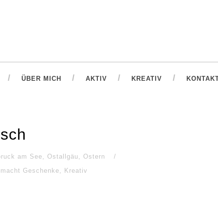
ÜBER MICH
AKTIV
KREATIV
KONTAK
rsch
bruck am See
,
Ostallgäu
,
Ostern
/
 macht Geschenke
,
Kreativ