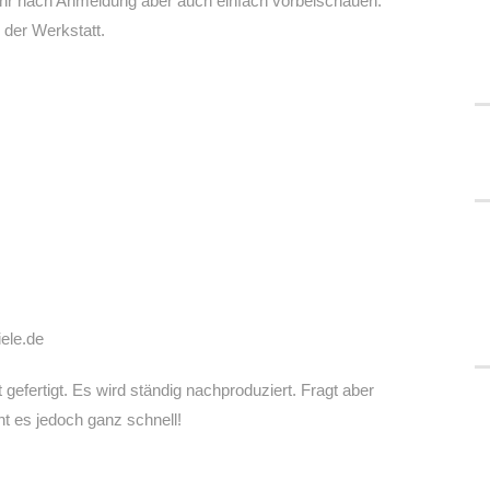
 Ihr nach Anmeldung aber auch einfach vorbeischauen.
 der Werkstatt.
iele.de
t gefertigt. Es wird ständig nachproduziert. Fragt aber
ht es jedoch ganz schnell!