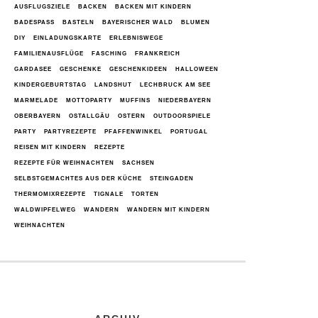
AUSFLUGSZIELE
BACKEN
BACKEN MIT KINDERN
BADESPASS
BASTELN
BAYERISCHER WALD
BLUMEN
DIY
EINLADUNGSKARTE
ERLEBNISWEGE
FAMILIENAUSFLÜGE
FASCHING
FRANKREICH
GARDASEE
GESCHENKE
GESCHENKIDEEN
HALLOWEEN
KINDERGEBURTSTAG
LANDSHUT
LECHBRUCK AM SEE
MARMELADE
MOTTOPARTY
MUFFINS
NIEDERBAYERN
OBERBAYERN
OSTALLGÄU
OSTERN
OUTDOORSPIELE
PARTY
PARTYREZEPTE
PFAFFENWINKEL
PORTUGAL
REISEN MIT KINDERN
REZEPTE
REZEPTE FÜR WEIHNACHTEN
SACHSEN
SELBSTGEMACHTES AUS DER KÜCHE
STEINGADEN
THERMOMIXREZEPTE
TIGNALE
TORTEN
WALDWIPFELWEG
WANDERN
WANDERN MIT KINDERN
WEIHNACHTEN