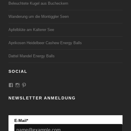
Beleuchtete Kugel aus Bucheckern
Wanderung um die Montiggler Seen
Apfelblüte am Kalterer See
Aprikosen Heidelbeer Cashew Energy Balls
Dattel Mandel Energy Balls
SOCIAL
Profil
Profil
Profil
von
von
von
LandeiundCo
landeiundco
landeiundco
NEWSLETTER ANMELDUNG
auf
auf
auf
Facebook
Instagram
Pinterest
anzeigen
anzeigen
anzeigen
E-Mail*