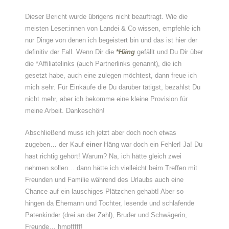
Dieser Bericht wurde übrigens nicht beauftragt. Wie die
meisten Leser:innen von Landei & Co wissen, empfehle ich
nur Dinge von denen ich begeistert bin und das ist hier der
definitiv der Fall. Wenn Dir die
*Häng
gefällt und Du Dir über
die *Affiliatelinks (auch Partnerlinks genannt), die ich
gesetzt habe, auch eine zulegen möchtest, dann freue ich
mich sehr. Für Einkäufe die Du darüber tätigst, bezahlst Du
nicht mehr, aber ich bekomme eine kleine Provision für
meine Arbeit. Dankeschön!
Abschließend muss ich jetzt aber doch noch etwas
zugeben… der Kauf
einer
Häng war doch ein Fehler! Ja! Du
hast richtig gehört! Warum? Na, ich hätte gleich zwei
nehmen sollen… dann hätte ich vielleicht beim Treffen mit
Freunden und Familie während des Urlaubs auch eine
Chance auf ein lauschiges Plätzchen gehabt! Aber so
hingen da Ehemann und Tochter, lesende und schlafende
Patenkinder (drei an der Zahl), Bruder und Schwägerin,
Freunde… hmpfffff!