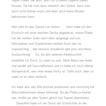
Super Power, die wohl auch so schwere Objekte halten
können. Da hat man dann natürlich den Vorteil, dass man
auch nicht bohren muss und eben auch keine Beulen
bekommen kann.
Hier seht Ihr das Ganze von hinten:
Jetzt habe ich den
Esstisch mit einer weichen Decke abgedeckt, meine Platte
mit der weißen Seite nach oben aufgelegt und von
Holzspänen und Staubkörnern befreit! Auch das ist
superwichtig… das kleinste Staubkorn gibt eine unschöne
Ausbuchtung!
So, für den weiteren Arbeitsschritt
empfehle ich Euch, zu zweit zu sein. Mein Mann war leider
mal wieder auf Geschäftsreise und so habe ich mich alleine
drangemacht, was eher etwas tricky ist. Geht auch, aber zu
zweit ist es eben einfach!
Ich habe also das Bild erstmal positioniert und vorsichtig mit
Wäscheklammern etwas befestigt. Da die Platte ja kleiner
war, mußte an allen Seiten gleich viel Tapete überstehen.
Daraufhin habe ich ein Stück der Schutzfolie an der