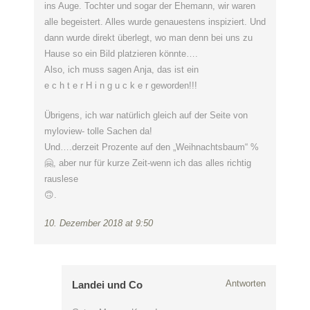
ins Auge. Tochter und sogar der Ehemann, wir waren
alle begeistert. Alles wurde genauestens inspiziert. Und
dann wurde direkt überlegt, wo man denn bei uns zu
Hause so ein Bild platzieren könnte….
Also, ich muss sagen Anja, das ist ein
e c h t e r H i n g u c k e r geworden!!!
Übrigens, ich war natürlich gleich auf der Seite von
myloview- tolle Sachen da!
Und….derzeit Prozente auf den „Weihnachtsbaum“ %
🤗, aber nur für kurze Zeit-wenn ich das alles richtig
rauslese
🙃.
10. Dezember 2018 at 9:50
Antworten
Landei und Co