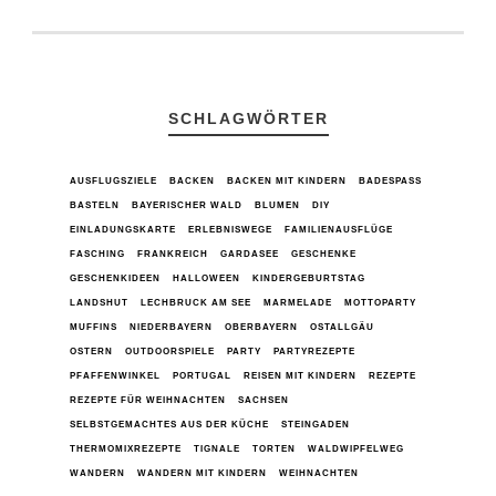
SCHLAGWÖRTER
AUSFLUGSZIELE
BACKEN
BACKEN MIT KINDERN
BADESPASS
BASTELN
BAYERISCHER WALD
BLUMEN
DIY
EINLADUNGSKARTE
ERLEBNISWEGE
FAMILIENAUSFLÜGE
FASCHING
FRANKREICH
GARDASEE
GESCHENKE
GESCHENKIDEEN
HALLOWEEN
KINDERGEBURTSTAG
LANDSHUT
LECHBRUCK AM SEE
MARMELADE
MOTTOPARTY
MUFFINS
NIEDERBAYERN
OBERBAYERN
OSTALLGÄU
OSTERN
OUTDOORSPIELE
PARTY
PARTYREZEPTE
PFAFFENWINKEL
PORTUGAL
REISEN MIT KINDERN
REZEPTE
REZEPTE FÜR WEIHNACHTEN
SACHSEN
SELBSTGEMACHTES AUS DER KÜCHE
STEINGADEN
THERMOMIXREZEPTE
TIGNALE
TORTEN
WALDWIPFELWEG
WANDERN
WANDERN MIT KINDERN
WEIHNACHTEN