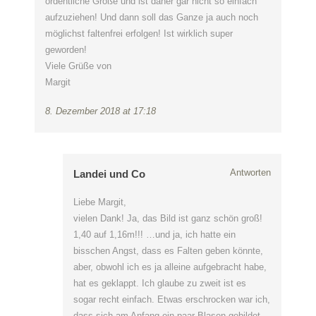
ordentliche Größe und ist daher gar nicht so einfach
aufzuziehen! Und dann soll das Ganze ja auch noch
möglichst faltenfrei erfolgen! Ist wirklich super
geworden!
Viele Grüße von
Margit
8. Dezember 2018 at 17:18
Antworten
Landei und Co
Liebe Margit,
vielen Dank! Ja, das Bild ist ganz schön groß!
1,40 auf 1,16m!!! …und ja, ich hatte ein
bisschen Angst, dass es Falten geben könnte,
aber, obwohl ich es ja alleine aufgebracht habe,
hat es geklappt. Ich glaube zu zweit ist es
sogar recht einfach. Etwas erschrocken war ich,
dass sich am Anfang ein paar Blasen gebildet