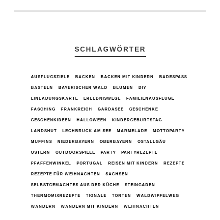
SCHLAGWÖRTER
AUSFLUGSZIELE
BACKEN
BACKEN MIT KINDERN
BADESPASS
BASTELN
BAYERISCHER WALD
BLUMEN
DIY
EINLADUNGSKARTE
ERLEBNISWEGE
FAMILIENAUSFLÜGE
FASCHING
FRANKREICH
GARDASEE
GESCHENKE
GESCHENKIDEEN
HALLOWEEN
KINDERGEBURTSTAG
LANDSHUT
LECHBRUCK AM SEE
MARMELADE
MOTTOPARTY
MUFFINS
NIEDERBAYERN
OBERBAYERN
OSTALLGÄU
OSTERN
OUTDOORSPIELE
PARTY
PARTYREZEPTE
PFAFFENWINKEL
PORTUGAL
REISEN MIT KINDERN
REZEPTE
REZEPTE FÜR WEIHNACHTEN
SACHSEN
SELBSTGEMACHTES AUS DER KÜCHE
STEINGADEN
THERMOMIXREZEPTE
TIGNALE
TORTEN
WALDWIPFELWEG
WANDERN
WANDERN MIT KINDERN
WEIHNACHTEN