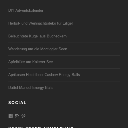
DIY Adventskalender
Herbst- und Weihnachtsdeko für Eilige!
Beleuchtete Kugel aus Bucheckern
Wanderung um die Montiggler Seen
Apfelblüte am Kalterer See
Aprikosen Heidelbeer Cashew Energy Balls
Dattel Mandel Energy Balls
SOCIAL
Profil
Profil
Profil
von
von
von
LandeiundCo
landeiundco
landeiundco