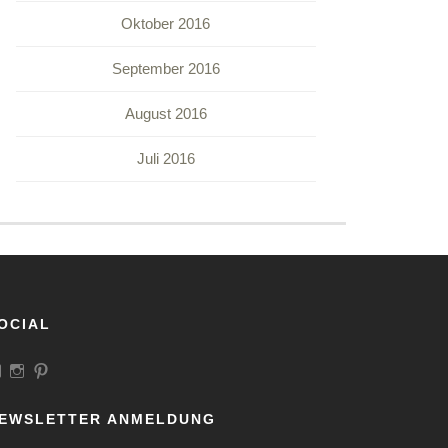
Oktober 2016
September 2016
August 2016
Juli 2016
OCIAL
Profil
Profil
Profil
von
von
von
LandeiundCo
landeiundco
landeiundco
auf
auf
auf
EWSLETTER ANMELDUNG
Facebook
Instagram
Pinterest