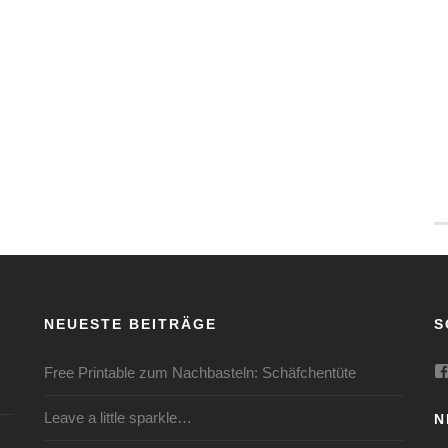
NEUESTE BEITRÄGE
S
Free Printable zum Nachbasteln: Schäfchentüte
Leave a little sparkle…
N