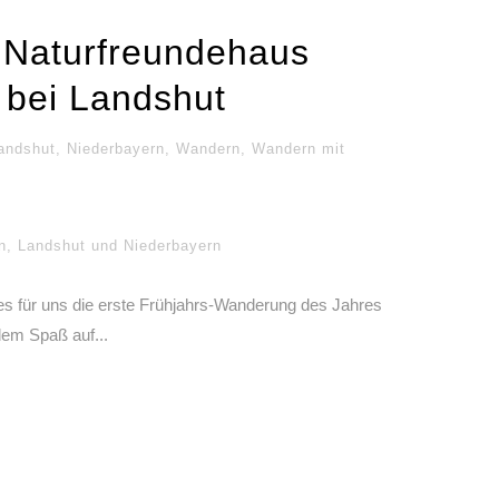
Naturfreundehaus
 bei Landshut
andshut
,
Niederbayern
,
Wandern
,
Wandern mit
n
,
Landshut und Niederbayern
s für uns die erste Frühjahrs-Wanderung des Jahres
dem Spaß auf...