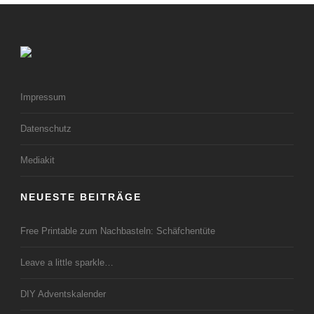
Impressum
Datenschutz
Mediakit
NEUESTE BEITRÄGE
Free Printable zum Nachbasteln: Schäfchentüte
Leave a little sparkle…
DIY Adventskalender