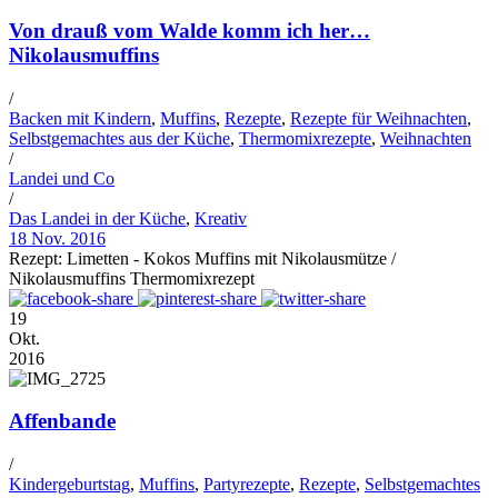
Von drauß vom Walde komm ich her…
Nikolausmuffins
/
Backen mit Kindern
,
Muffins
,
Rezepte
,
Rezepte für Weihnachten
,
Selbstgemachtes aus der Küche
,
Thermomixrezepte
,
Weihnachten
/
Landei und Co
/
Das Landei in der Küche
,
Kreativ
18 Nov. 2016
Rezept: Limetten - Kokos Muffins mit Nikolausmütze /
Nikolausmuffins Thermomixrezept
19
Okt.
2016
Affenbande
/
Kindergeburtstag
,
Muffins
,
Partyrezepte
,
Rezepte
,
Selbstgemachtes