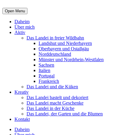
Open Menu
Daheim
Über mich
Aktiv
Das Landei in freier Wildbahn
Landshut und Niederbayern
Oberbayern und Ostallgäu
Norddeutschland
Münster und Nordrhein-Westfalen
Sachsen
Italien
Portugal
Frankreich
Das Landei und die Küken
Kreativ
Das Landei bastelt und dekoriert
Das Landei macht Geschenke
Das Landei in der Küche
Das Landei, der Garten und die Blumen
Kontakt
Daheim
Über mich