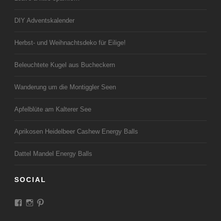
DIY Adventskalender
Herbst- und Weihnachtsdeko für Eilige!
Beleuchtete Kugel aus Bucheckern
Wanderung um die Montiggler Seen
Apfelblüte am Kalterer See
Aprikosen Heidelbeer Cashew Energy Balls
Dattel Mandel Energy Balls
SOCIAL
Profil
Profil
Profil
von
von
von
LandeiundCo
landeiundco
landeiundco