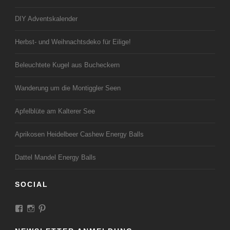
DIY Adventskalender
Herbst- und Weihnachtsdeko für Eilige!
Beleuchtete Kugel aus Bucheckern
Wanderung um die Montiggler Seen
Apfelblüte am Kalterer See
Aprikosen Heidelbeer Cashew Energy Balls
Dattel Mandel Energy Balls
SOCIAL
Profil
Profil
Profil
von
von
von
LandeiundCo
landeiundco
landeiundco