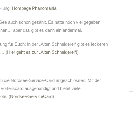
ellung:
Hompage Phänomania
See auch schon gezählt. Es hätte noch viel gegeben,
nnen… aber das gibt es dann ein andermal.
ng für Euch: In der „Alten Schneiderei“ gibt es leckeren
e… (
Hier geht es zur „Alten Schneiderei“!
)
t an die Nordsee-Service-Card angeschlossen. Mit der
Vorteilscard ausgehändigt und bietet viele
te. (
Nordsee-ServiceCard
)