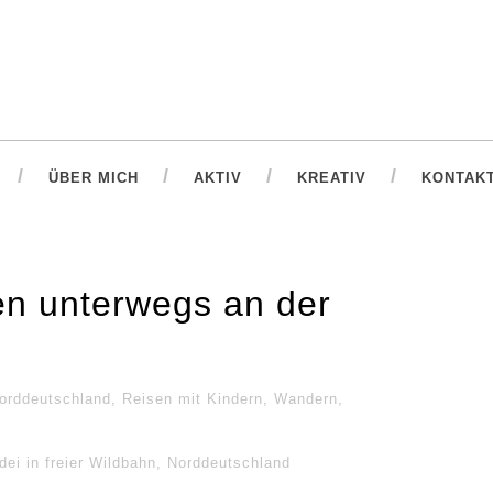
ÜBER MICH
AKTIV
KREATIV
KONTAK
en unterwegs an der
orddeutschland
,
Reisen mit Kindern
,
Wandern
,
ei in freier Wildbahn
,
Norddeutschland