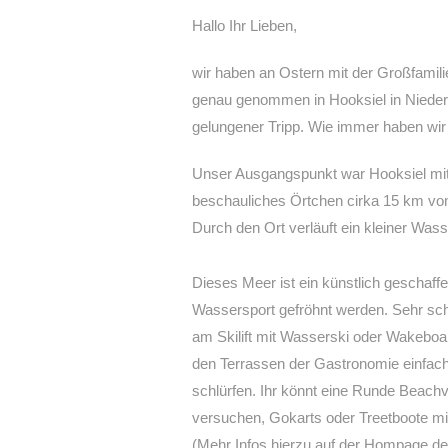
Hallo Ihr Lieben,
wir haben an Ostern mit der Großfamil
genau genommen in Hooksiel in Niedersa
gelungener Tripp. Wie immer haben wir 
Unser Ausgangspunkt war Hooksiel mit
beschauliches Örtchen cirka 15 km von
Durch den Ort verläuft ein kleiner Wass
Dieses Meer ist ein künstlich geschaff
Wassersport gefröhnt werden. Sehr sch
am Skilift mit Wasserski oder Wakeboa
den Terrassen der Gastronomie einfac
schlürfen. Ihr könnt eine Runde Beachv
versuchen, Gokarts oder Treetboote mie
(Mehr Infos hierzu auf der Hompage de