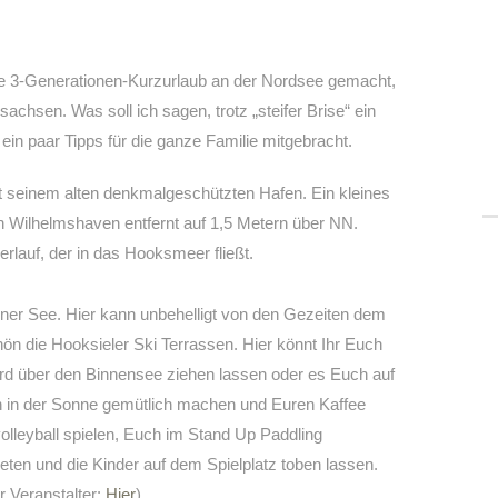
ie 3-Generationen-Kurzurlaub an der Nordsee gemacht,
chsen. Was soll ich sagen, trotz „steifer Brise“ ein
ein paar Tipps für die ganze Familie mitgebracht.
 seinem alten denkmalgeschützten Hafen. Ein kleines
 Wilhelmshaven entfernt auf 1,5 Metern über NN.
erlauf, der in das Hooksmeer fließt.
ener See. Hier kann unbehelligt von den Gezeiten dem
ön die Hooksieler Ski Terrassen. Hier könnt Ihr Euch
rd über den Binnensee ziehen lassen oder es Euch auf
h in der Sonne gemütlich machen und Euren Kaffee
olleyball spielen, Euch im Stand Up Paddling
ten und die Kinder auf dem Spielplatz toben lassen.
r Veranstalter:
Hier
)