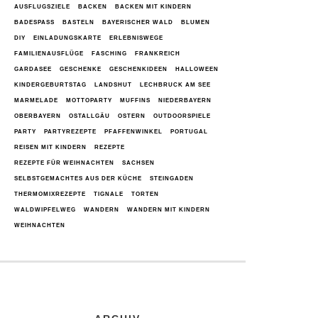
AUSFLUGSZIELE
BACKEN
BACKEN MIT KINDERN
BADESPASS
BASTELN
BAYERISCHER WALD
BLUMEN
DIY
EINLADUNGSKARTE
ERLEBNISWEGE
FAMILIENAUSFLÜGE
FASCHING
FRANKREICH
GARDASEE
GESCHENKE
GESCHENKIDEEN
HALLOWEEN
KINDERGEBURTSTAG
LANDSHUT
LECHBRUCK AM SEE
MARMELADE
MOTTOPARTY
MUFFINS
NIEDERBAYERN
OBERBAYERN
OSTALLGÄU
OSTERN
OUTDOORSPIELE
PARTY
PARTYREZEPTE
PFAFFENWINKEL
PORTUGAL
REISEN MIT KINDERN
REZEPTE
REZEPTE FÜR WEIHNACHTEN
SACHSEN
SELBSTGEMACHTES AUS DER KÜCHE
STEINGADEN
THERMOMIXREZEPTE
TIGNALE
TORTEN
WALDWIPFELWEG
WANDERN
WANDERN MIT KINDERN
WEIHNACHTEN