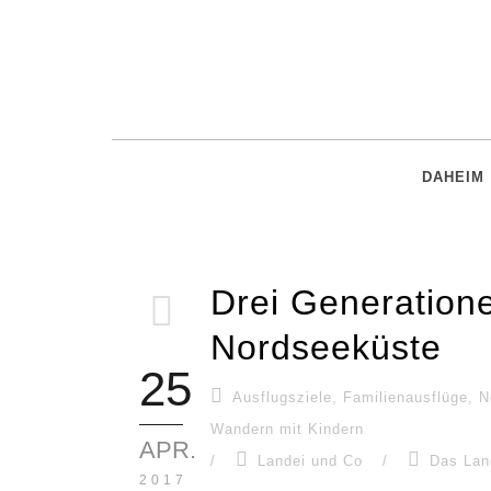
DAHEIM
Drei Generation
Nordseeküste
25
Ausflugsziele
,
Familienausflüge
,
N
Wandern mit Kindern
APR.
/
Landei und Co
/
Das Land
2017