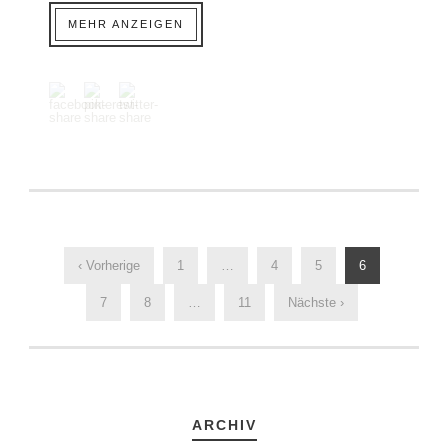
MEHR ANZEIGEN
‹ Vorherige
1
…
4
5
6
7
8
…
11
Nächste ›
ARCHIV