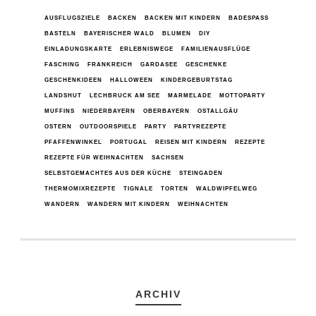
AUSFLUGSZIELE
BACKEN
BACKEN MIT KINDERN
BADESPASS
BASTELN
BAYERISCHER WALD
BLUMEN
DIY
EINLADUNGSKARTE
ERLEBNISWEGE
FAMILIENAUSFLÜGE
FASCHING
FRANKREICH
GARDASEE
GESCHENKE
GESCHENKIDEEN
HALLOWEEN
KINDERGEBURTSTAG
LANDSHUT
LECHBRUCK AM SEE
MARMELADE
MOTTOPARTY
MUFFINS
NIEDERBAYERN
OBERBAYERN
OSTALLGÄU
OSTERN
OUTDOORSPIELE
PARTY
PARTYREZEPTE
PFAFFENWINKEL
PORTUGAL
REISEN MIT KINDERN
REZEPTE
REZEPTE FÜR WEIHNACHTEN
SACHSEN
SELBSTGEMACHTES AUS DER KÜCHE
STEINGADEN
THERMOMIXREZEPTE
TIGNALE
TORTEN
WALDWIPFELWEG
WANDERN
WANDERN MIT KINDERN
WEIHNACHTEN
ARCHIV