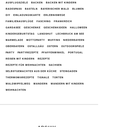
AUSFLUGSZIELE
BACKEN
BACKEN MIT KINDERN
BADESPASS
BASTELN
BAYERISCHER WALD
BLUMEN
DIY
EINLADUNGSKARTE
ERLEBNISWEGE
FAMILIENAUSFLÜGE
FASCHING
FRANKREICH
GARDASEE
GESCHENKE
GESCHENKIDEEN
HALLOWEEN
KINDERGEBURTSTAG
LANDSHUT
LECHBRUCK AM SEE
MARMELADE
MOTTOPARTY
MUFFINS
NIEDERBAYERN
OBERBAYERN
OSTALLGÄU
OSTERN
OUTDOORSPIELE
PARTY
PARTYREZEPTE
PFAFFENWINKEL
PORTUGAL
REISEN MIT KINDERN
REZEPTE
REZEPTE FÜR WEIHNACHTEN
SACHSEN
SELBSTGEMACHTES AUS DER KÜCHE
STEINGADEN
THERMOMIXREZEPTE
TIGNALE
TORTEN
WALDWIPFELWEG
WANDERN
WANDERN MIT KINDERN
WEIHNACHTEN