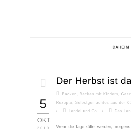
DAHEIM
Der Herbst ist da
Backen
,
Backen mit Kindern
,
Gesc
5
Rezepte
,
Selbstgemachtes aus der K
/
Landei und Co
/
Das Lan
OKT.
Wenn die Tage kälter werden, morgens de
2019