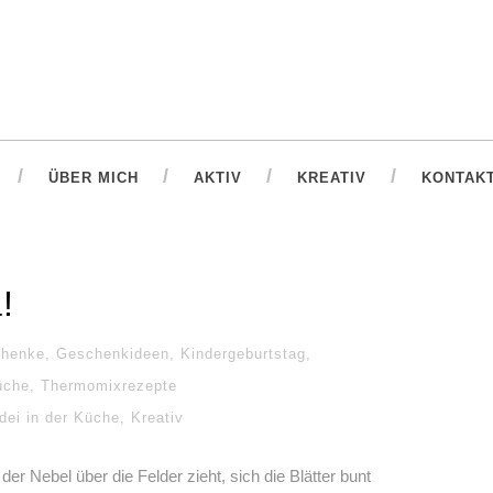
ÜBER MICH
AKTIV
KREATIV
KONTAK
!
henke
,
Geschenkideen
,
Kindergeburtstag
,
üche
,
Thermomixrezepte
dei in der Küche
,
Kreativ
r Nebel über die Felder zieht, sich die Blätter bunt